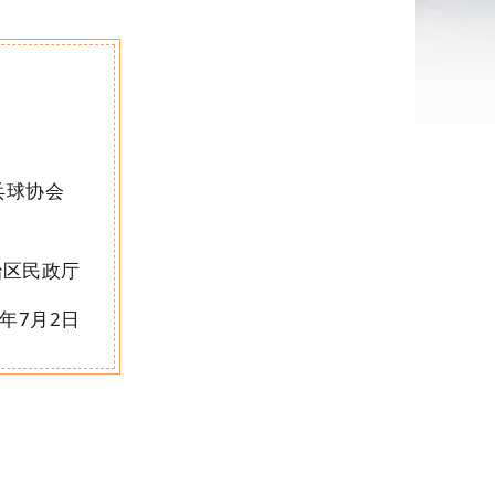
乓球协会
治区民政厅
年
7
月
2
日