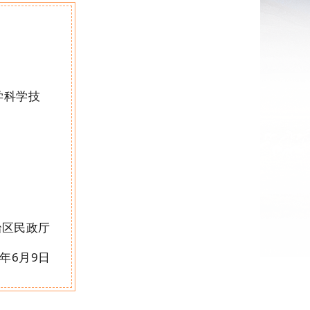
学科学技
治区民政厅
年
6
月9
日