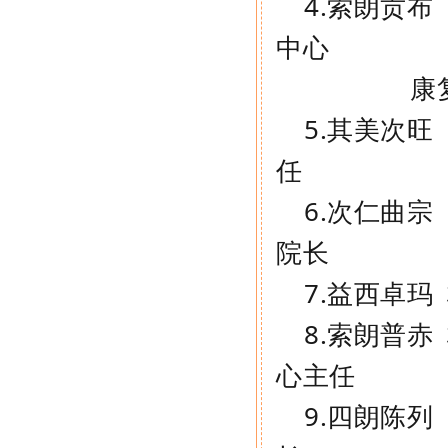
4.
索朗贡布
中心
康复
5.
其美次旺
任
6.
次仁曲宗
院长
7.
益西卓玛
8.
索朗普赤
心主任
9.
四朗陈列