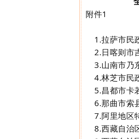
附件1
1.
拉萨市民
2.日喀则市
3.山南市
乃
4.
林芝市民
5.昌都市
卡
6.那曲市
索
7.
阿里地区
8.
西藏自治