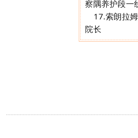
察隅养护段一
17.
索朗拉
院长