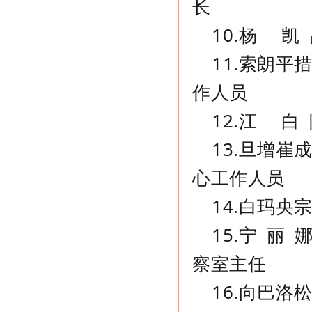
长
10.
杨
凯
11.
索朗平
作人员
12.
江
白
13.
旦增崔
心工作人员
14.
白玛央
15.
宁
丽
察室主任
16.
向巴洛