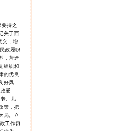
部
要
持之
记关于西
意义，增
民政履职
型，营造
党组织和
律的优良
良好风
民政爱
养老、儿
政策，把
大局。
立
政工作切