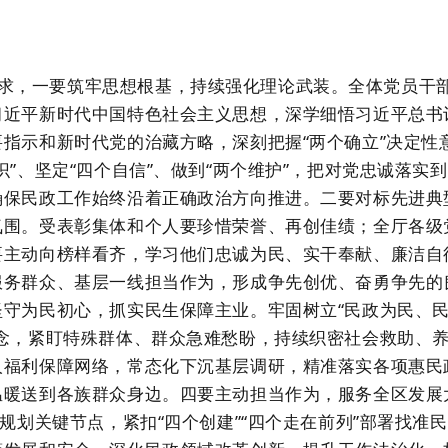
求
，
一要筑牢思想根基，持续强化理论武装。
全体党员干
习近平新时代中国特色社会主义思想，深学细悟习近平总书
要指示和新时代党的治藏方略，深刻把握
“
两个确立
”
决定性
识
”
、坚定
“
四个自信
”
、做到
“
两个维护
”
，把对党忠诚落实到
确保民政工作始终沿着正确政治方向推进。
二要对标先进典
氛围。
受表彰集体和个人要珍惜荣誉、再创佳绩；全厅各级
要
主动向榜样看齐，学习他们忠诚为民、实干奉献、廉洁自
服务群众、基层一线担当作为，形成争先创优、奋勇争先的
坚守为民初心，抓实民生保障主业。
牢固树立
“
民政为民、
念，紧盯特殊群体、群众急难愁盼，持续织密社会救助、
人福利保障网络，常态化下沉基层调研，精准落实各项惠民
温暖送到各族群众身边。
四要主动担当作为，服务全区发展
规划关键节点，紧扣
“
四个创建
”“
四个走在前列
”
部署找准民