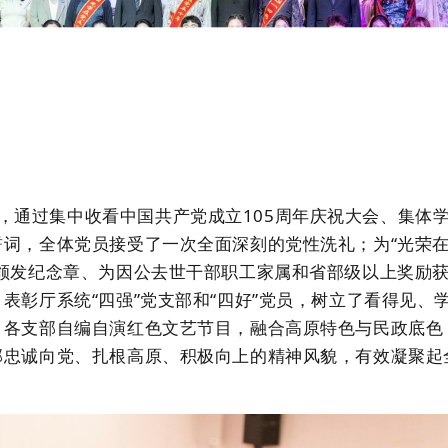
，
通过集中收看
中国共产党成立
105
周年庆祝大会、集体
誓词，全体党员接受了一次全面深刻的党性洗礼；
为
“
光荣
颁发
纪念章、
为因公去世干部职工家属和省部级以上奖励
、表彰
厅系统
“
四强
”
党支部和
“
四好
”
党员，树立了看得见、
；各支部自编自演红色文艺节目，融合高原特色与民政底色
部忠诚向党、扎根高原、积极向上的精神风貌，有效凝聚起