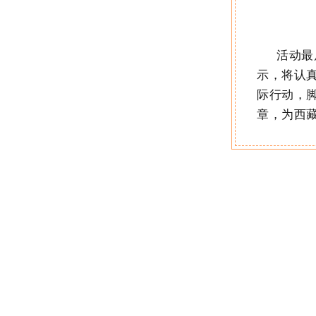
活动最
示，将认
际行动，
章，为西