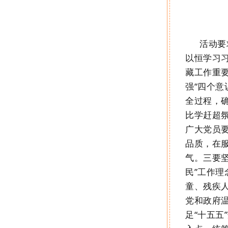
活动
要
以恒学习
藏工作重
强
“
四个意
全过程，
比学赶超
广大党员
品质，在
气。
三要
民
”
工作理
童、残疾
党和政府
足
“
十五五
”