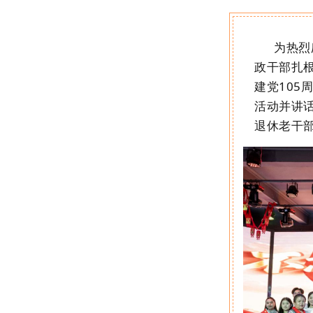
为热烈
政干部扎
建党
105
活动并讲
退休老干