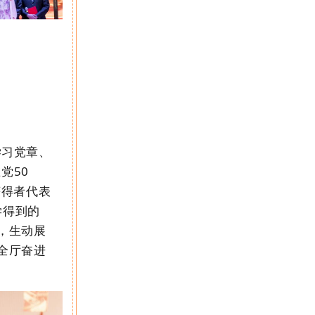
学习党章、
在党
50
获得者代表
学得到的
，生动展
全厅奋进