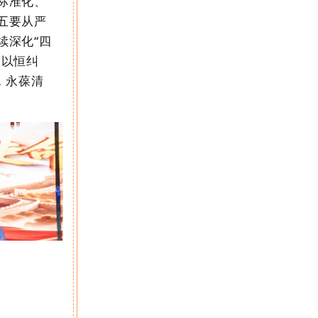
标准化、
五要从严
续深化
“
四
之以恒纠
，永葆清