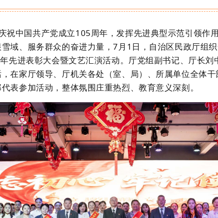
庆祝中国共产党成立
105
周年，发挥先进典型示范引领作
根雪域、服务群众的奋进力量
，
7
月
1
日，自治区民政厅组织
周年先进表彰大会暨文艺汇演
活动
。厅党组副书记、厅长刘
话，在家厅领导、厅机关各处（室、局）、所属单位全体干
部代表参加活动
，
整体氛围庄重热烈、教育意义深刻。