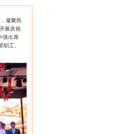
用，凝聚民
开展庆祝
中强出席
部职工、