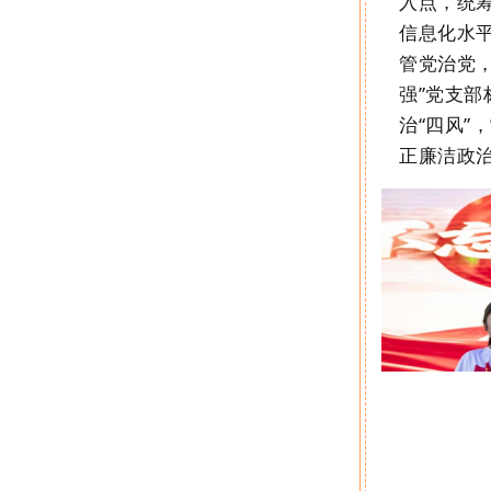
入点，统
信息化水
管党治党
强
”
党支部
治
“
四风
”
，
正廉洁政