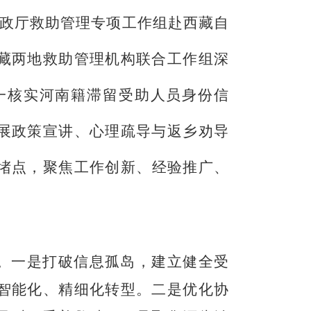
政厅
救助管理
专项工作组赴
西藏自
藏
两地救助管理机构联合工作组深
一核实
河南
籍滞留受助人员身份信
展政策宣讲、心理疏导与返乡劝导
堵点
，聚焦工作创新、经验推广、
。
一是
打破信息孤岛
，
建立健全受
智能化、精细化转型。
二是
优化
协