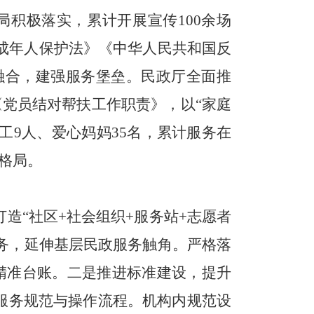
局积极落实，累计
开展
宣传
100余场
成年人保护法》《中华人民共和国反
融合，建强服务堡垒
。
民政厅
全面推
《党员结对帮扶工作职责》，以“家庭
工9人、爱心妈妈35名，累计服务在
爱格局。
打造“社区+社会组织+服务站+志愿者
务
，
延伸基层民政服务触角。严格落
精准台账。
二是推进标准建设，提升
服务规范与操作流程。机构内规范设