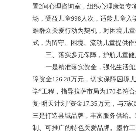
置2间心理咨询室，组织心理康复专项
场，受益儿童998人次，适龄儿童入
难群众关爱行动
为契机，对困境儿童
式，为留守、困境、流动儿童提供作
三、
落实多元保障，护航儿童健
一是
精准落实资金
，强化生活兜
障资金126.28万元
，
切实保障困境
学”工程，
指导拉萨市局为
170名
符合
复·明天计划”资金17.35万元，
三是打造县域品牌，丰富服务供给。
制、可推广的特色关爱品牌。墨竹工