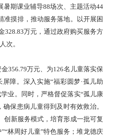
展暑期课业辅导88场次、主题活动44
精准摸排，推动服务落地。
以开展
困
28.83万元，通过政府购买服务方
人次。
356.79万元
、为
126名儿童落实保
长屏障。
深入实施“福彩圆梦·孤儿助
成学业。
同时，
严格
督促
落实“孤儿康
道，确保患病儿童得到及时有效救治。
、创新服务模式，培育形成一批可复
”“林周好儿童”特色服务；堆龙德庆