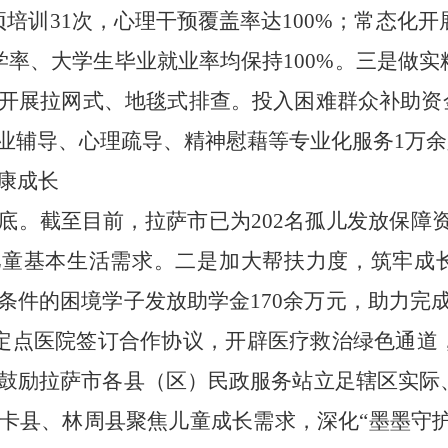
培训31次，心理干预覆盖率达100%；常态化开
学率、大学生毕业就业率均保持100%。
三是做实
开展拉网式、地毯式排查。投入困难群众补助资金3
业辅导、心理疏导、精神慰藉等专业化服务1万余
康成长
底。
截至目前，拉萨市已
为202名孤儿发放保障资金
儿童基本生活需求。
二是加大帮扶力度，筑牢成
条件的
困境学子发放助学金170余万元，助力完
与7家定点医院签订合作协议，开辟医疗救治绿色通
鼓励拉萨市
各县（区）民政服务站立足辖区实际
卡县、林周县聚焦儿童成长需求，深化“墨墨守护