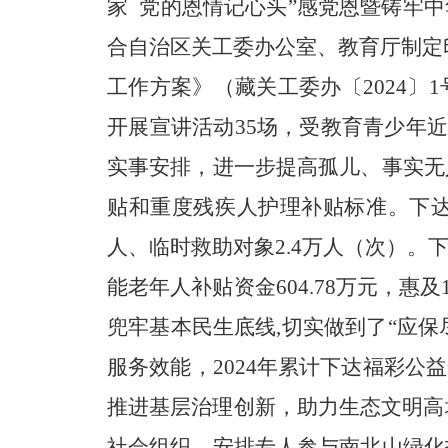
家 党的恩情记心头”感党恩暨铸牢中
合自治区关工委办公室、教育厅制定
工作方案》（藏关工委办〔2024〕
开展宣讲活动35场，受教育青少年近
实事安排，进一步提高孤儿
、事实无
贴和重度残疾人护理补贴标准。下
人、
临时救助对象
2.4万
人
（次）。下
能老年人补贴资金
604.78
万元，惠及1
兜牢基本民生底线
,
切实
做到了“应保
服务效能，
2024年累计下达福彩公
推进基层治理创新，助力生态文明高
社会组织。安排专人参与南北山绿化