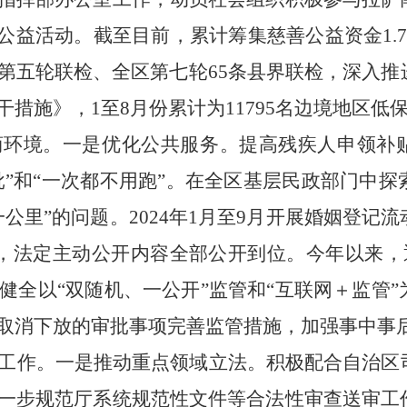
公益活
动。截至目前，累计
筹集慈善公益资金1.
第五轮联检、全区第七轮65条县界联检，深入推
施》，1至8月份累计为11795名边境地区低保对
商环境。
一是
优化公共服务。提高残疾人申领补贴
批”和“一次都不用跑”。在全区基层民政部门中
公里”的问题。2024年1月至9月开展婚姻登记
，法定主动公开内容全部公开到位。今年以来，通
健全
以“双随机、一公开”监管和“互联网
＋
监管
取消下放的审批事项完善监管措施，加强事中事
工作。
一是
推动重点领域立法。积极配合自治区
一步规范厅系统规范性文件等合法性审查送审工