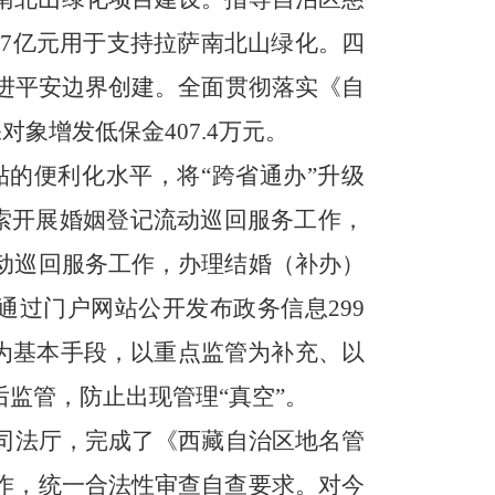
77亿元用于支持拉
萨南北山绿化
。
四
进平安边界创建
。全面贯彻落实《自
象增发低保金407.4万元。
的便利化水平，将“跨省通办”升级
探索开展婚姻登记流动巡回服务工作，
流动巡回服务工作，办理结婚（补办）
过门户网站公开发布政务信息299
”为基本手段，以重点监管为补充、以
后监管，防止出现
管理“真空”。
司法厅，完成了《西藏自治区地名管
作，统一合法性审查自查要求。
对今