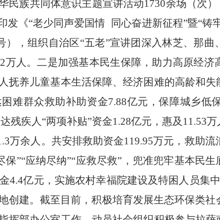
华民族共同体意识主题宣讲活动1730余场（次）
印发《“老少同声爱国情 同心奋进新征程”暨“铸
1号），组织自治区“五老”宣讲团深入林芝、那曲
2万人。
二是
加强基本民生保障，助力高原经济
人抚养儿童基本生活保障、经济困难的高龄和失
达困难群众救助补助资金7.88亿元，保障城乡低保对
达残疾人“两项补贴”资金1.28亿元，惠及11.5
.3万余人。
共安排救助资金119.95万元，救助流
尽保”“应纳尽纳”“应救尽救”
，兜准兜牢基本民生
益金4.4亿元，实施农村幸福院建设及特困人员集
地创建。
截至目前，积极培育发展生态环保类社
指挥部办公室工作，动员社会组织积极参与拉萨