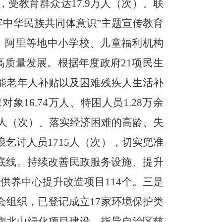
，受教育群众达17.9万人（次）。联
牢中华民族共同体意识”主题宣传教育
、阿里等地中小学校、儿童福利机构
高质量发展。
根据年度政府21项民生
能老年人补贴以及困难残疾人生活补
象16.74万
人、特困人员
1.28万余
3万人（次）。落实经济困难的高龄、失
浪乞讨人员1715人（次），切实
兜准
底线。
持续改善民政服务设施、提升
中供养中心提升改造项目114个。
三是
会组织，已登记成立17家环境保护类
南北山绿化项目建设。指导自治区慈