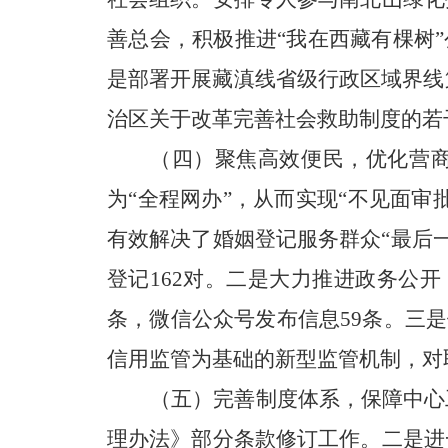
善总会，积极推进“我在西藏有棵树”
是
部署开展藏滇线省级行政区域界线
治区关于改革完善社会救助制度的若干措
（四）聚焦高效便民，优化营
为“全程网办”，从而实现“不见面审
有效解决了婚姻登记服务群众“最后一
登记162对。
二是
大力推进政务公开
条，微信公众号发布信息59条。
三是
信用
监管为基础的新型监管机制，对
（五）完善制度体系，保障中心
理办法》部分条款修订工作。
二是
进