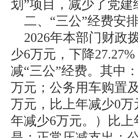
划”项目
，减少了党建
二
、“
三公
”
经费安
2026
年本部门财政拨
少
6
万元，下降
27.27
%
减“三公”经费。其中
万元；公务用车购置
万元，比上年减少
0
万
年减少
6
万元。）比上
是：
正常
压减
支出
；