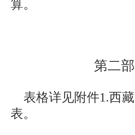
算。
第二部
表格详见
附件1.西
表
。