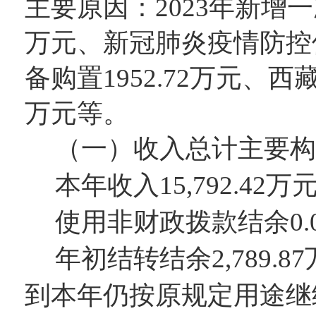
主要原因：
2023年
新增一
万元
、
新冠肺炎疫情防控保
备购置1952.72万元
、
西藏
万元
等。
（一
）
收入
总计
主要
构
本年
收入
15,792.42
万
使用非财政拨款结余
0.
年初结转结余
2,789.87
到本年仍按原规定用途继