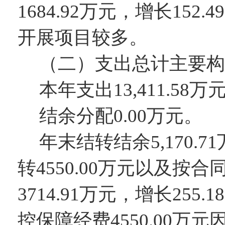
1684.92
万元，增长
152.49
开展项目较多
。
（二
）
支出
总计
主要
构
本年支出
13,411.58
万
结余分配
0.00
万元。
年末结转结余
5,170.71
转45
50.00万元以及按
3714.91
万元，增长
255.18
控保障经费45
50.00万
元