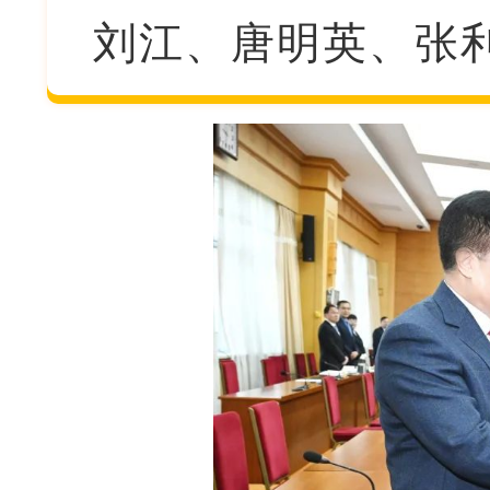
刘江、唐明英、张